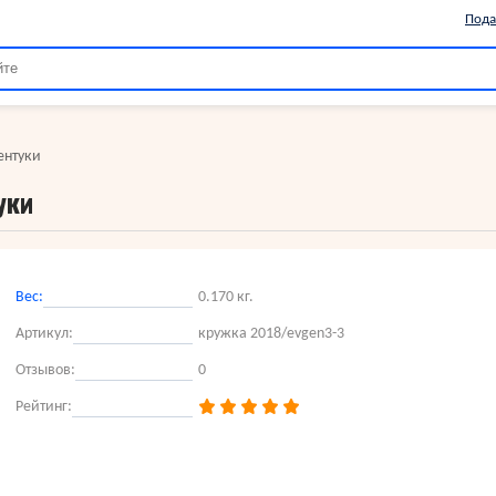
Пода
ентуки
уки
Вес:
0.170 кг.
Артикул:
кружка 2018/evgen3-3
Отзывов:
0
Рейтинг: