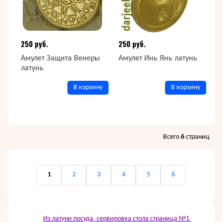
250 руб.
250 руб.
Амулет Защита Венеры
Амулет Инь Янь латунь
латунь
В корзину
В корзину
Всего
6
страниц
1
2
3
4
5
6
Из латуни посуда, сервировка стола страница №1