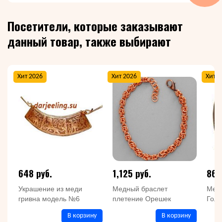
Посетители, которые заказывают
данный товар, также выбирают
Хит 2026
Хит 2026
Хит 2
648 руб.
1,125 руб.
863
Украшение из меди
Медный браслет
Медн
гривна модель №6
плетение Орешек
Голу
В корзину
В корзину