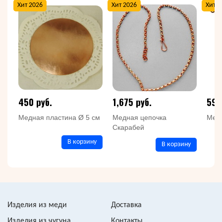
Хит 2026
Хит 2026
Хит 2
450 руб.
1,675 руб.
597
Медная пластина Ø 5 см
Медная цепочка
Медн
Скарабей
В корзину
В корзину
Изделия из меди
Доставка
Изделия из чугуна
Контакты