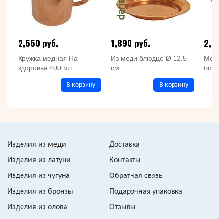
2,550 руб.
1,890 руб.
2,5
Кружка медная На
Из меди блюдце Ø 12.5
Медн
здоровье 400 мл
см
борт
В корзину
В корзину
Изделия из меди
Доставка
Изделия из латуни
Контакты
Изделия из чугуна
Обратная связь
Изделия из бронзы
Подарочная упаковка
Изделия из олова
Отзывы