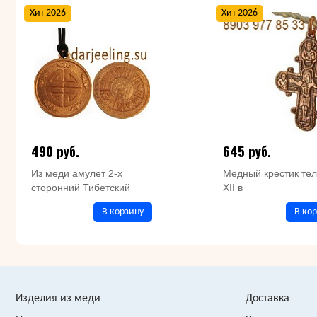
Хит 2026
Хит 2026
490 руб.
645 руб.
Из меди амулет 2-х
Медный крестик тел
сторонний Тибетский
XII в
В корзину
В ко
Изделия из меди
Доставка