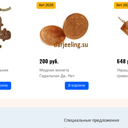
Хит 2026
Хит 20
200 руб.
648 
ьник
Медная монета
Украш
Гадальная Да, Нет
грив
рзину
В корзину
Специальные предложения